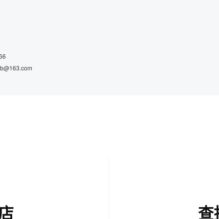
66
b@163.com
店
查