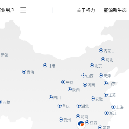
|
商业用户
关于格力
能源新生态
内蒙古
新疆
河北
甘肃
北京
青海
山西
天津
宁夏
山东
河南
陕西
江苏
四川
安徽
西藏
重庆
湖北
上海
浙江
湖南
贵州
江西
福建