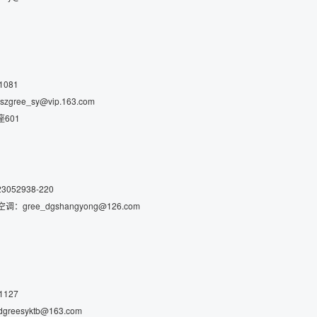
1081
ree_sy@vip.163.com
601
052938-220
调：gree_dgshangyong@126.com
1127
reesyktb@163.com