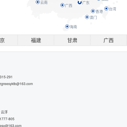
云南
广东
广西
台湾
香港
澳门
海南
京
福建
甘肃
广西
15-291
reesyktb@163.com
、云浮
777-805
sy@163.com