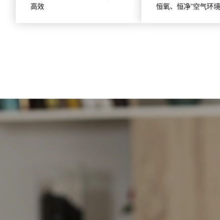
高效
恒氧、恒净”空气环