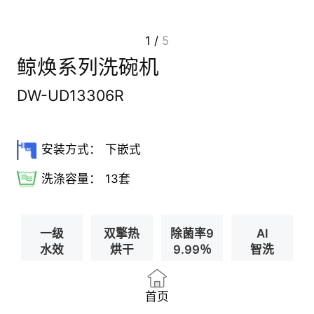
1
/
5
鲸焕系列洗碗机
DW-UD13306R
安装方式：
下嵌式
洗涤容量：
13套
一级
双擎热
除菌率9
AI
水效
烘干
9.99％
智洗
首页