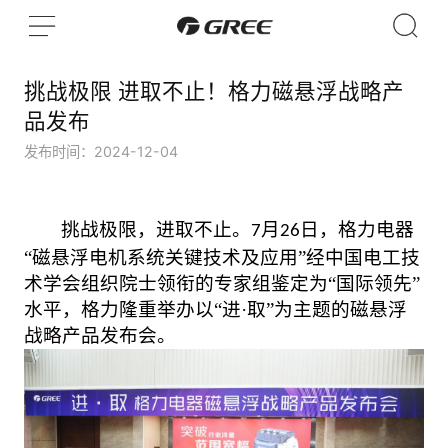
挑战极限 进取不止！格力磁悬浮战略产
品发布
发布时间：2024-12-04
挑战极限，进取不止。
月
日，格力电器
7
26
“磁悬浮电机系统
关键技术及应用
”
经
中国电工技
术学会
组织院士领衔的专家组
鉴定为
“国际领先”
水平，格力隆重举办以“进·取”为主题的磁悬浮
战略
产品
发布会。