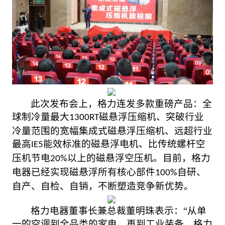
此次发布会上，格力连发多款重磅产品：全
球制冷量最大
磁悬浮压缩机、突破行业
1300RT
冷量范围的宽幅集成式磁悬浮压缩机、远超行业
最高
能效标准的磁悬浮电机、比传统螺杆空
IE5
压机节电
以上的磁悬浮空压机。目前，格力
20%
电器已经实现磁悬浮所有核心部件
自研、
100%
自产、自检、自销，不断塑造竞争新优势。
格力电器董事长兼总裁董明珠表示：
“从单
一的空调到全品类的家电，
再
到工业装备
，
格力